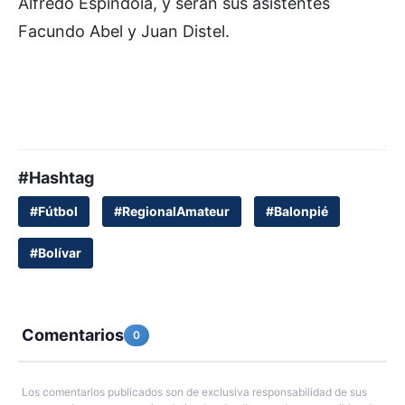
Alfredo Espíndola, y serán sus asistentes
Facundo Abel y Juan Distel.
#Hashtag
#Fútbol
#RegionalAmateur
#Balonpié
#Bolívar
Comentarios
0
Los comentarios publicados son de exclusiva responsabilidad de sus