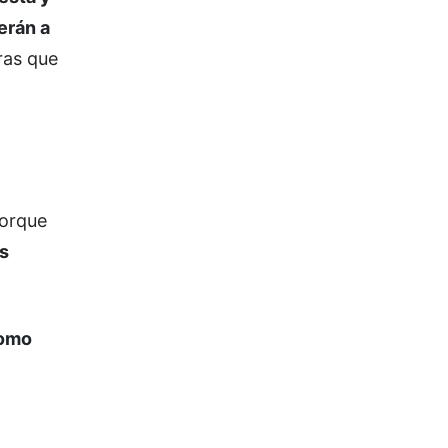
erán a
ras que
porque
s
como