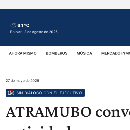
6.1 ºC
Bolívar |
8 de agosto de 2026
AHORA MISMO
BOMBEROS
MÚSICA
MERCADO INMO
REGIONALES
EDUCACIÓN
ESPECTÁCULOS
INFOR
27 de mayo de 2026
VIRALES
ACCIDENTES
CULTURA
JUDICIALES
T
SIN DIÁLOGO CON EL EJECUTIVO
ATRAMUBO convoc