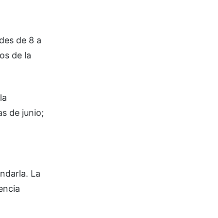
ades de 8 a
os de la
la
s de junio;
ndarla. La
encia