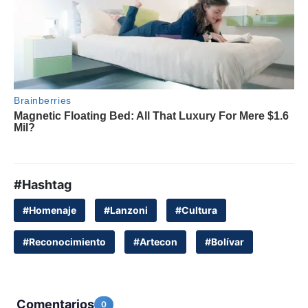
#Hashtag
#Homenaje
#Lanzoni
#Cultura
#Reconocimiento
#Artecon
#Bolívar
Comentarios
0