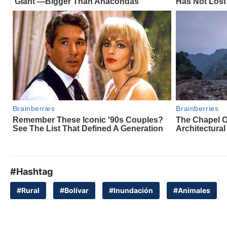
#Hashtag
#Rural
#Bolívar
#Inundación
#Animales