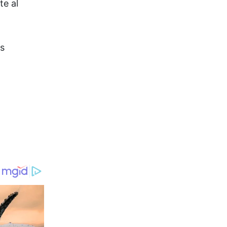
te al
os