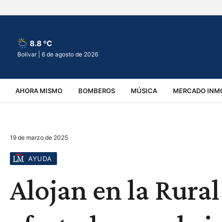
8.8 ºC
Bolívar |
6 de agosto de 2026
AHORA MISMO
BOMBEROS
MÚSICA
MERCADO INMO
REGIONALES
EDUCACIÓN
ESPECTÁCULOS
INFOR
19 de marzo de 2025
VIRALES
ACCIDENTES
CULTURA
JUDICIALES
T
AYUDA
Alojan en la Rura