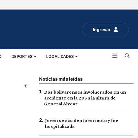
Ingresar
Bu
O
DEPORTES
LOCALIDADES
ALUD
SOCIALES
EXPO RURAL 2025
Noticias más leídas
1
.
Dos bolivarenses involucrados en un
accidente en la 205 a la altura de
General Alvear
2
.
Joven se accidentó en moto y fue
hospitalizada