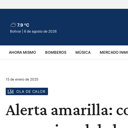
7.9 ºC
Bolívar |
6 de agosto de 2026
AHORA MISMO
BOMBEROS
MÚSICA
MERCADO INMO
REGIONALES
EDUCACIÓN
ESPECTÁCULOS
INFOR
15 de enero de 2025
VIRALES
ACCIDENTES
CULTURA
JUDICIALES
T
OLA DE CALOR
Alerta amarilla: 