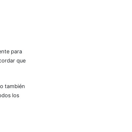
ente para
cordar que
no también
odos los