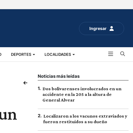
Ingresar
Bu
O
DEPORTES
LOCALIDADES
ALUD
SOCIALES
EXPO RURAL 2025
Noticias más leídas
1
.
Dos bolivarenses involucrados en un
accidente en la 205 a la altura de
General Alvear
 un
2
.
Localizaron a los vacunos extraviados y
fueron restituidos a su dueño