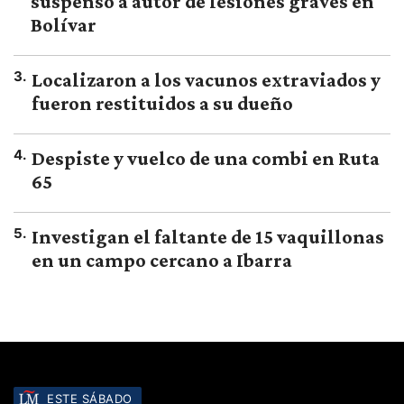
suspenso a autor de lesiones graves en
Bolívar
3
.
Localizaron a los vacunos extraviados y
fueron restituidos a su dueño
4
.
Despiste y vuelco de una combi en Ruta
65
5
.
Investigan el faltante de 15 vaquillonas
en un campo cercano a Ibarra
ESTE SÁBADO