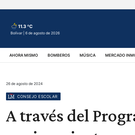
11.3 ºC
Bolívar |
6 de agosto de 2026
AHORA MISMO
BOMBEROS
MÚSICA
MERCADO INMO
REGIONALES
EDUCACIÓN
ESPECTÁCULOS
INFOR
26 de agosto de 2024
VIRALES
ACCIDENTES
CULTURA
JUDICIALES
T
CONSEJO ESCOLAR
A través del Prog