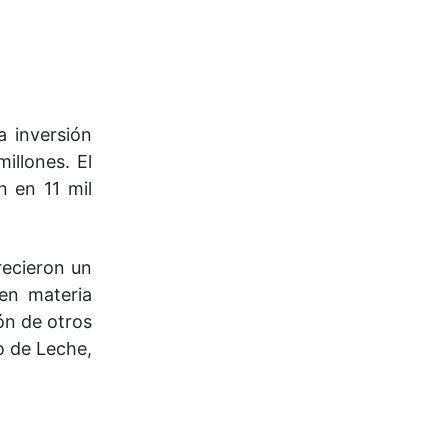
a inversión
illones. El
n en 11 mil
recieron un
en materia
ón de otros
o de Leche,