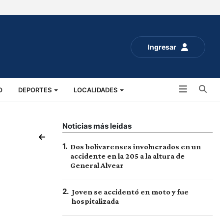
Ingresar
Bu
O
DEPORTES
LOCALIDADES
ALUD
SOCIALES
EXPO RURAL 2025
Noticias más leídas
1
.
Dos bolivarenses involucrados en un
accidente en la 205 a la altura de
General Alvear
2
.
Joven se accidentó en moto y fue
hospitalizada