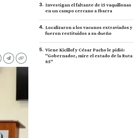
3
.
Investigan el faltante de 15 vaquillonas
en un campo cercano a Ibarra
4
.
Localizaron a los vacunos extraviados y
fueron restituidos a su dueño
5
.
Viene Kicillof y César Pacho le pidió:
"Gobernador, mire el estado de la Ruta
65"