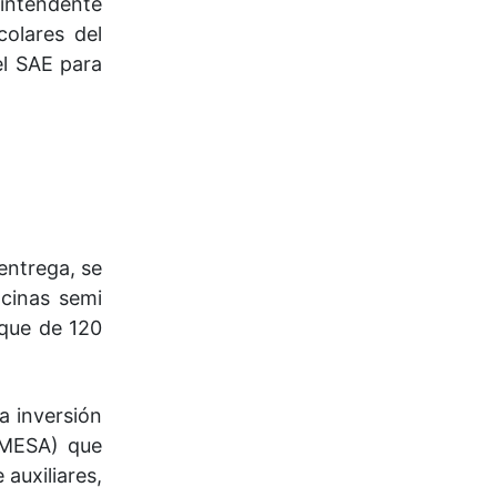
 intendente
olares del
el SAE para
entrega, se
cinas semi
nque de 120
a inversión
 (MESA) que
auxiliares,