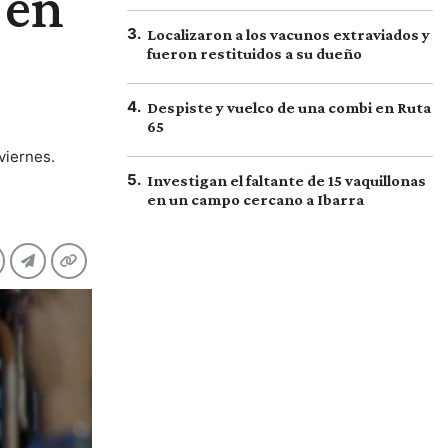
 en
3
.
Localizaron a los vacunos extraviados y
fueron restituidos a su dueño
4
.
Despiste y vuelco de una combi en Ruta
65
viernes.
5
.
Investigan el faltante de 15 vaquillonas
en un campo cercano a Ibarra