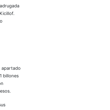
madrugada
icillof.
to
l apartado
1 billones
on
pesos.
sus