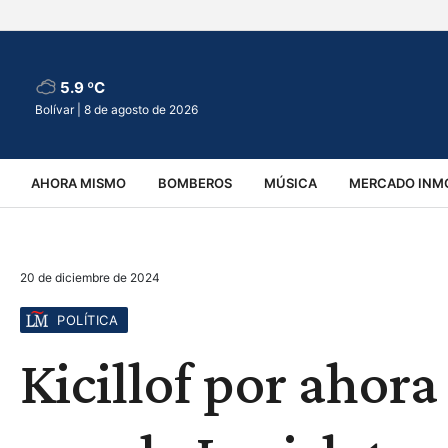
5.9 ºC
Bolívar |
8 de agosto de 2026
AHORA MISMO
BOMBEROS
MÚSICA
MERCADO INMO
REGIONALES
EDUCACIÓN
ESPECTÁCULOS
INFOR
20 de diciembre de 2024
VIRALES
ACCIDENTES
CULTURA
JUDICIALES
T
POLÍTICA
Kicillof por ahora