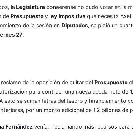
os, la
Legislatura
bonaerense no pudo votar en la 
os de
Presupuesto
y
ley Impositiva
que necesita Axel K
comienzo de la sesión en
Diputados
, se pidió un cuar
iernes 27
.
 reclamo de la oposición de quitar del
Presupuesto
e
 autorización para contraer una nueva deuda neta de 1,
A esto se suman letras del tesoro y financiamiento c
teriores, por un monto adicional de 1,2 billones de 
na Fernández
venían reclamando más recursos para 