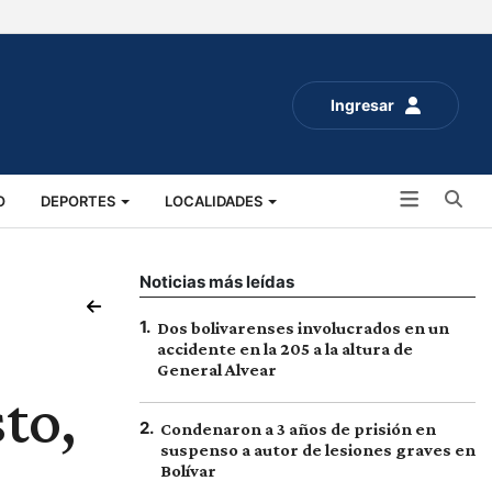
Ingresar
Bu
O
DEPORTES
LOCALIDADES
ALUD
SOCIALES
EXPO RURAL 2025
Noticias más leídas
1
.
Dos bolivarenses involucrados en un
accidente en la 205 a la altura de
General Alvear
to,
2
.
Condenaron a 3 años de prisión en
suspenso a autor de lesiones graves en
Bolívar