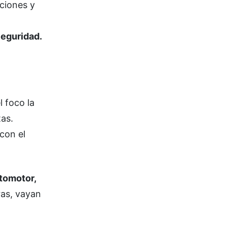
aciones y
Seguridad.
l foco la
tas.
con el
tomotor,
ras, vayan