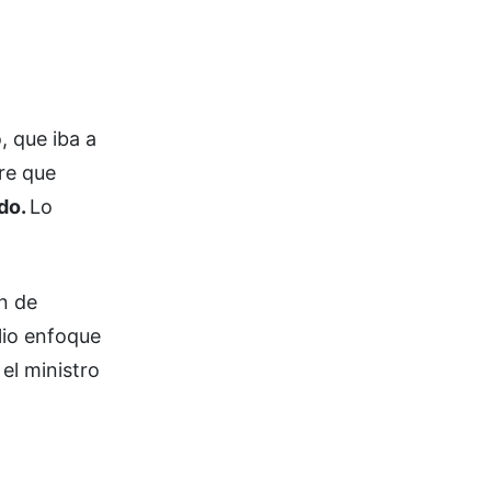
, que iba a
re que
ndo.
Lo
n de
lio enfoque
el ministro