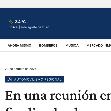
2.4 ºC
Bolívar |
9 de agosto de 2026
AHORA MISMO
BOMBEROS
MÚSICA
MERCADO INMO
REGIONALES
EDUCACIÓN
ESPECTÁCULOS
INFOR
23 de octubre de 2024
VIRALES
ACCIDENTES
CULTURA
JUDICIALES
T
AUTOMOVILISMO REGIONAL
En una reunión en