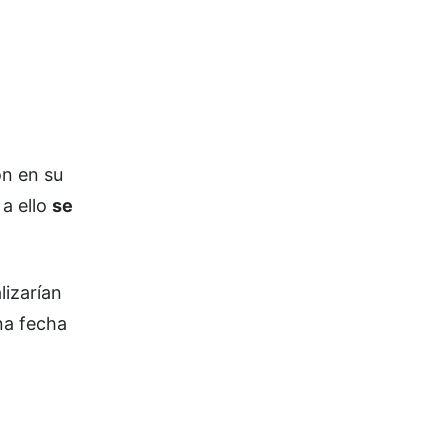
on en su
 a ello
se
lizarían
na fecha