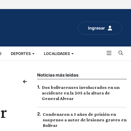
Ingresar
Bu
O
DEPORTES
LOCALIDADES
ALUD
SOCIALES
EXPO RURAL 2025
Noticias más leídas
1
.
Dos bolivarenses involucrados en un
accidente en la 205 a la altura de
General Alvear
r
2
.
Condenaron a 3 años de prisión en
suspenso a autor de lesiones graves en
Bolívar