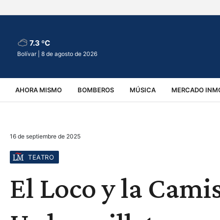
7.3 ºC
Bolívar |
8 de agosto de 2026
AHORA MISMO
BOMBEROS
MÚSICA
MERCADO INMO
REGIONALES
EDUCACIÓN
ESPECTÁCULOS
INFOR
16 de septiembre de 2025
VIRALES
ACCIDENTES
CULTURA
JUDICIALES
T
TEATRO
El Loco y la Cami