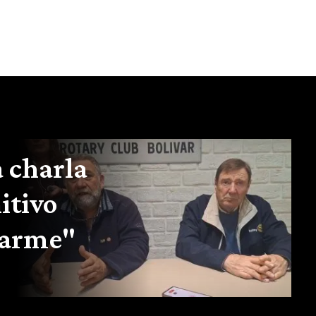
 charla
itivo
darme"