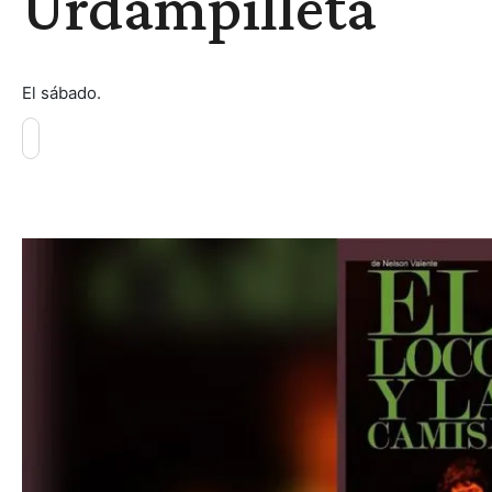
Urdampilleta
El sábado.