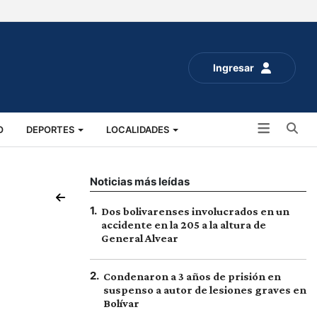
Ingresar
Bu
O
DEPORTES
LOCALIDADES
ALUD
SOCIALES
EXPO RURAL 2025
Noticias más leídas
1
.
Dos bolivarenses involucrados en un
accidente en la 205 a la altura de
General Alvear
2
.
Condenaron a 3 años de prisión en
suspenso a autor de lesiones graves en
Bolívar