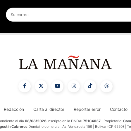
Redacción
Carta al director
Reportar error
Contacto
ondiente al día
08/08/2026
Inscripto en la DNDA:
75104037
| Propietario:
Comu
Agustín Cabreros
Domicilio comercial: Av. Venezuela 159 | Bolívar (CP 6550) | T