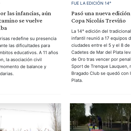
D
FUE LA EDICIÓN 14°
or las infancias, aún
Pasó una nueva edición 
camino se vuelve
Copa Nicolás Treviño
iba
La 14° edición del tradiciona
infantil reunió a 17 equipos d
isas redefine su presencia
ciudades entre el 5 y el 8 de
nte las dificultades para
Cadetes de Mar del Plata lev
ámbitos educativos. A 11 años
de Oro tras vencer por pena
n, la asociación civil
Sport de Trenque Lauquen, 
 momento de balance y
Bragado Club se quedó con 
darias.
Plata.