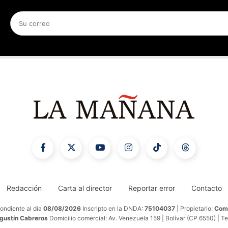
Redacción
Carta al director
Reportar error
Contacto
ondiente al día
08/08/2026
Inscripto en la DNDA:
75104037
| Propietario:
Comu
Agustín Cabreros
Domicilio comercial: Av. Venezuela 159 | Bolívar (CP 6550) | T