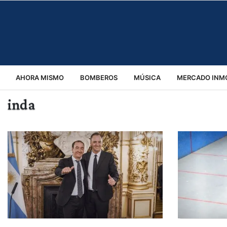
AHORA MISMO
BOMBEROS
MÚSICA
MERCADO INMO
inda
REGIONALES
EDUCACIÓN
ESPECTÁCULOS
INFOR
VIRALES
ACCIDENTES
CULTURA
JUDICIALES
T