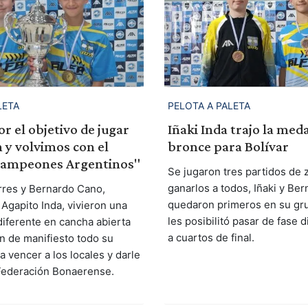
LETA
PELOTA A PALETA
r el objetivo de jugar
Iñaki Inda trajo la meda
 y volvimos con el
bronce para Bolívar
 Campeones Argentinos"
Se jugaron tres partidos de z
ganarlos a todos, Iñaki y Be
orres y Bernardo Cano,
quedaron primeros en su gru
 Agapito Inda, vivieron una
les posibilitó pasar de fase 
diferente en cancha abierta
a cuartos de final.
n de manifiesto todo su
a vencer a los locales y darle
a Federación Bonaerense.