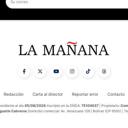
Redacción
Carta al director
Reportar error
Contacto
ondiente al día
05/08/2026
Inscripto en la DNDA:
75104037
| Propietario:
Comu
Agustín Cabreros
Domicilio comercial: Av. Venezuela 159 | Bolívar (CP 6550) | T