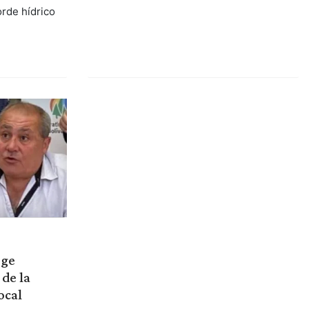
rde hídrico
rge
de la
ocal