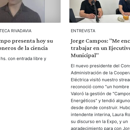
OTECA RIVADAVIA
ENTREVISTA
mpo presenta hoy su
Jorge Campos: "Me enc
oneros de la ciencia
trabajar en un Ejecutiv
Municipal"
hs. con entrada libre y
El nuevo presidente del Con
Administración de la Cooper
Eléctrica visitó nuestro stream
reconoció como "un hombre d
Valoró la gestión de "Campo
Energéticos" y tendió algun
desde donde construir. Hubo 
intendente interina, Laura R
su discurso en la Expo, y un
agradecimiento para con Jor