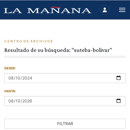
C E N T R O D E A R C H I V O S
Resultado de su búsqueda: "suteba-bolivar"
DESDE:
HASTA:
FILTRAR