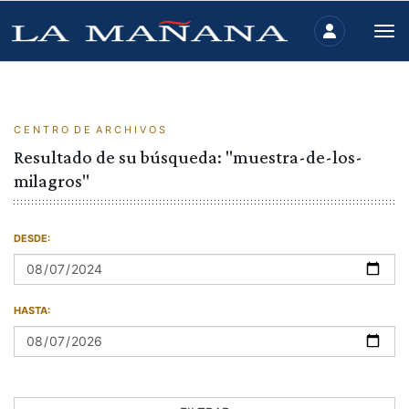
C E N T R O D E A R C H I V O S
Resultado de su búsqueda: "muestra-de-los-
milagros"
DESDE:
HASTA: