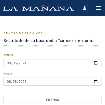
C E N T R O D E A R C H I V O S
Resultado de su búsqueda: "cancer-de-mama"
DESDE:
HASTA:
FILTRAR