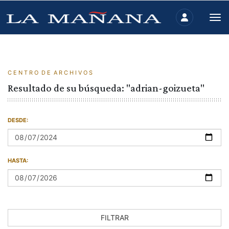
C E N T R O D E A R C H I V O S
Resultado de su búsqueda: "adrian-goizueta"
DESDE:
HASTA:
FILTRAR