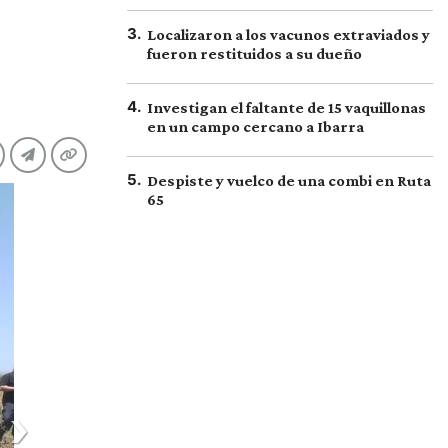
3
.
Localizaron a los vacunos extraviados y
fueron restituidos a su dueño
4
.
Investigan el faltante de 15 vaquillonas
en un campo cercano a Ibarra
5
.
Despiste y vuelco de una combi en Ruta
65