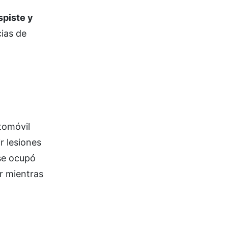
spiste y
cias de
tomóvil
r lesiones
 se ocupó
r mientras