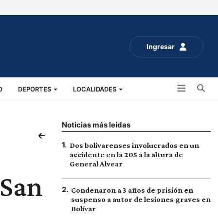
Ingresar
Bu
O
DEPORTES
LOCALIDADES
ALUD
SOCIALES
EXPO RURAL 2025
Noticias más leídas
1
.
Dos bolivarenses involucrados en un
accidente en la 205 a la altura de
General Alvear
 San
2
.
Condenaron a 3 años de prisión en
suspenso a autor de lesiones graves en
Bolívar