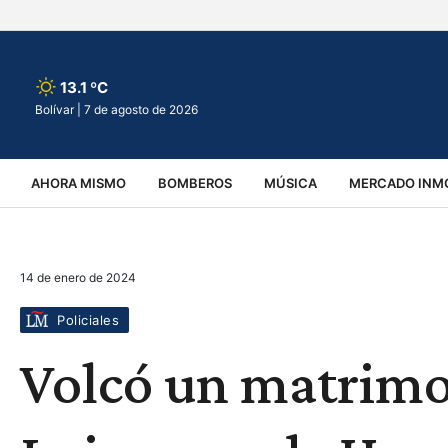
13.1 ºC
Bolívar |
7 de agosto de 2026
AHORA MISMO
BOMBEROS
MÚSICA
MERCADO INMO
REGIONALES
EDUCACIÓN
ESPECTÁCULOS
INFOR
14 de enero de 2024
VIRALES
ACCIDENTES
CULTURA
JUDICIALES
T
Policiales
Volcó un matrimo