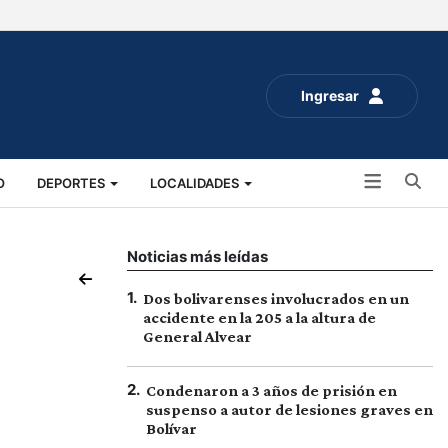
Ingresar
Bu
O
DEPORTES
LOCALIDADES
ALUD
SOCIALES
EXPO RURAL 2025
Noticias más leídas
1
.
Dos bolivarenses involucrados en un
accidente en la 205 a la altura de
General Alvear
2
.
Condenaron a 3 años de prisión en
suspenso a autor de lesiones graves en
Bolívar