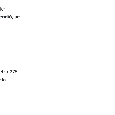
ler
rendió
,
se
etro 275
 la