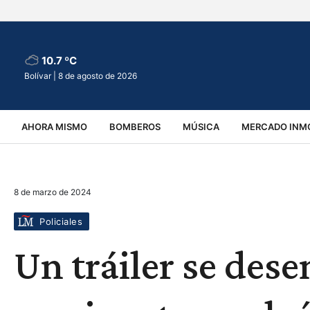
10.7 ºC
Bolívar |
8 de agosto de 2026
AHORA MISMO
BOMBEROS
MÚSICA
MERCADO INMO
REGIONALES
EDUCACIÓN
ESPECTÁCULOS
INFOR
8 de marzo de 2024
VIRALES
ACCIDENTES
CULTURA
JUDICIALES
T
Policiales
Un tráiler se des