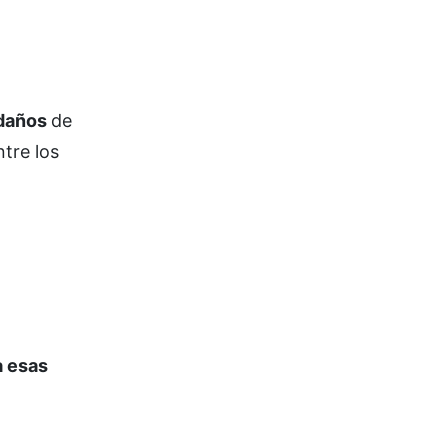
 daños
de
ntre los
a esas