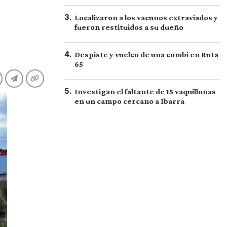
3
.
Localizaron a los vacunos extraviados y
fueron restituidos a su dueño
4
.
Despiste y vuelco de una combi en Ruta
65
5
.
Investigan el faltante de 15 vaquillonas
en un campo cercano a Ibarra