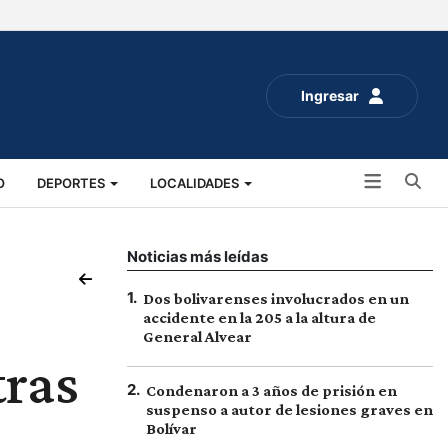
Ingresar
Bu
O
DEPORTES
LOCALIDADES
ALUD
SOCIALES
EXPO RURAL 2025
Noticias más leídas
1
.
Dos bolivarenses involucrados en un
accidente en la 205 a la altura de
General Alvear
tras
2
.
Condenaron a 3 años de prisión en
suspenso a autor de lesiones graves en
Bolívar