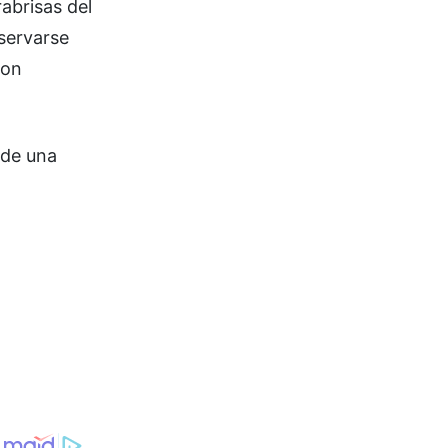
rabrisas del
bservarse
ron
 de una