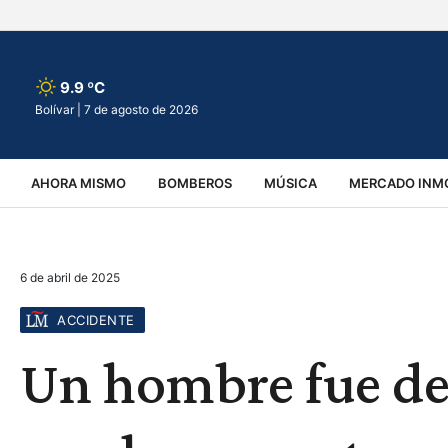
9.9 ºC
Bolívar |
7 de agosto de 2026
AHORA MISMO
BOMBEROS
MÚSICA
MERCADO INMO
REGIONALES
EDUCACIÓN
ESPECTÁCULOS
INFOR
6 de abril de 2025
VIRALES
ACCIDENTES
CULTURA
JUDICIALES
T
ACCIDENTE
Un hombre fue der