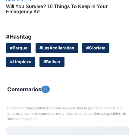
#Hashtag
#Parque
#LasAcollaradas
#Glorieta
#Limpieza
#Bolívar
Comentarios
0
Los comentarios publicados son de exclusiva responsabilidad de sus
autores y las consecuencias derivadas de ellos pueden ser pasibles de
sanciones legales.