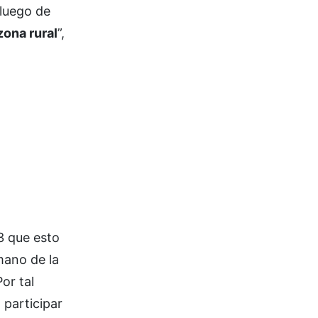
luego de
zona rural
”,
3 que esto
mano de la
or tal
 participar