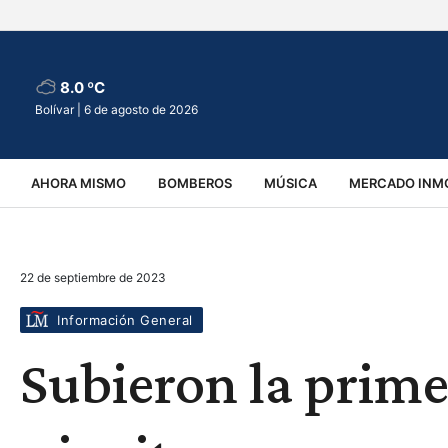
8.0 ºC
Bolívar |
6 de agosto de 2026
AHORA MISMO
BOMBEROS
MÚSICA
MERCADO INMO
REGIONALES
EDUCACIÓN
ESPECTÁCULOS
INFOR
22 de septiembre de 2023
VIRALES
ACCIDENTES
CULTURA
JUDICIALES
T
Información General
Subieron la prime