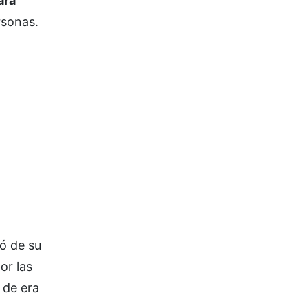
ara
rsonas.
ló de su
or las
 de era