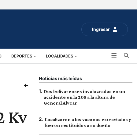
Ingresar
Bu
O
DEPORTES
LOCALIDADES
ALUD
SOCIALES
EXPO RURAL 2025
Noticias más leídas
1
.
Dos bolivarenses involucrados en un
accidente en la 205 a la altura de
General Alvear
2 Kv
2
.
Localizaron a los vacunos extraviados y
fueron restituidos a su dueño