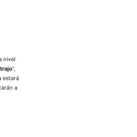
a nivel
trajo
”,
a estará
tarán a