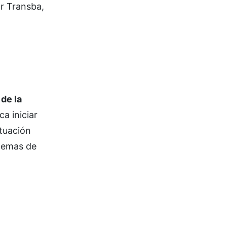
or Transba,
de la
ca iniciar
ituación
blemas de