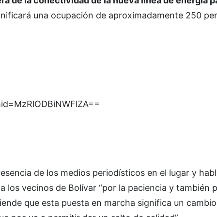
era de la conectividad de la nueva línea de energía p
ignificará una ocupación de aproximadamente 250 pe
gshid=MzRlODBiNWFlZA==
resencia de los medios periodísticos en el lugar y hab
 los vecinos de Bolívar “por la paciencia y también p
tiende que esta puesta en marcha significa un cambio