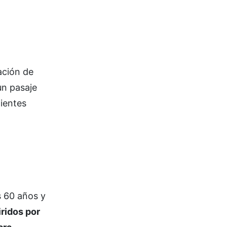
ación de
un pasaje
ientes
s 60 años y
iridos por