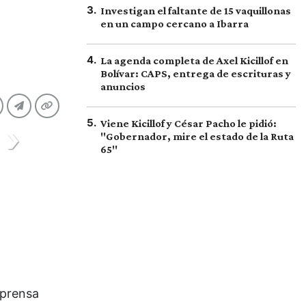
3
.
Investigan el faltante de 15 vaquillonas
en un campo cercano a Ibarra
4
.
La agenda completa de Axel Kicillof en
Bolívar: CAPS, entrega de escrituras y
anuncios
5
.
Viene Kicillof y César Pacho le pidió:
"Gobernador, mire el estado de la Ruta
65"
 prensa