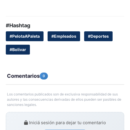
#Hashtag
#PelotaAPaleta
#Empleados
#Deportes
#Bolivar
Comentarios
0
Los comentarios publicados son de exclusiva responsabilidad de sus
autores y las consecuencias derivadas de ellos pueden ser pasibles de
sanciones legales.
Iniciá sesión para dejar tu comentario