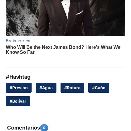
#Hashtag
#Presión
#Agua
#Rotura
#Caño
#Bolívar
Comentarios
0