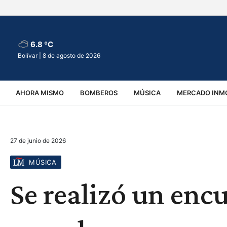
6.8 ºC
Bolívar |
8 de agosto de 2026
AHORA MISMO
BOMBEROS
MÚSICA
MERCADO INMO
REGIONALES
EDUCACIÓN
ESPECTÁCULOS
INFOR
27 de junio de 2026
VIRALES
ACCIDENTES
CULTURA
JUDICIALES
T
MÚSICA
Se realizó un enc