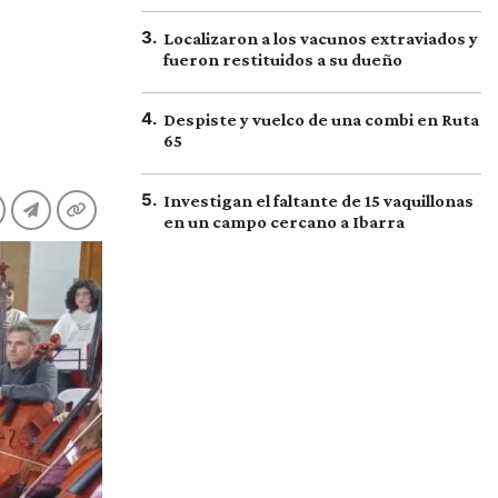
3
.
Localizaron a los vacunos extraviados y
fueron restituidos a su dueño
4
.
Despiste y vuelco de una combi en Ruta
65
5
.
Investigan el faltante de 15 vaquillonas
en un campo cercano a Ibarra