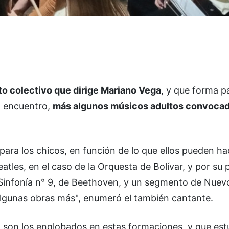
nto colectivo que dirige Mariano Vega
, y que forma p
l encuentro,
más algunos músicos adultos convocad
ara los chicos, en función de lo que ellos pueden ha
tles, en el caso de la Orquesta de Bolívar, y por su p
 Sinfonía n° 9, de Beethoven, y un segmento de Nue
 algunas obras más", enumeró el también cantante.
o son los englobados en estas formaciones, y que est