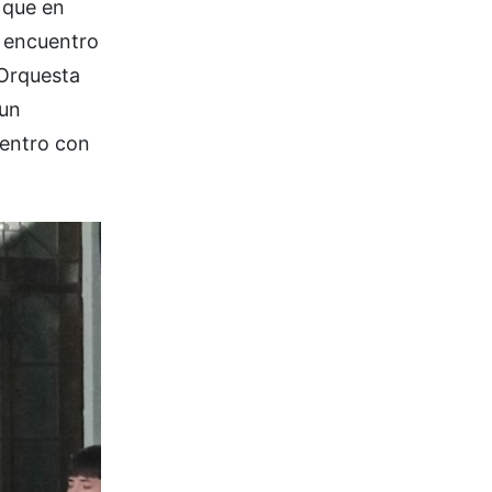
, que en
l encuentro
 Orquesta
 un
uentro con