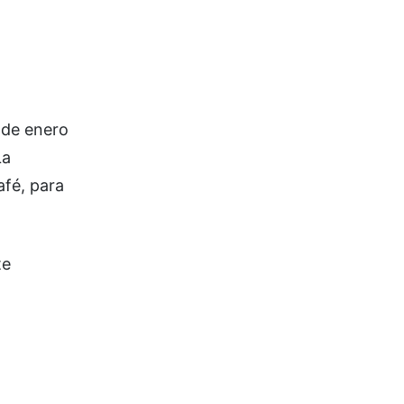
 de enero
La
afé, para
te