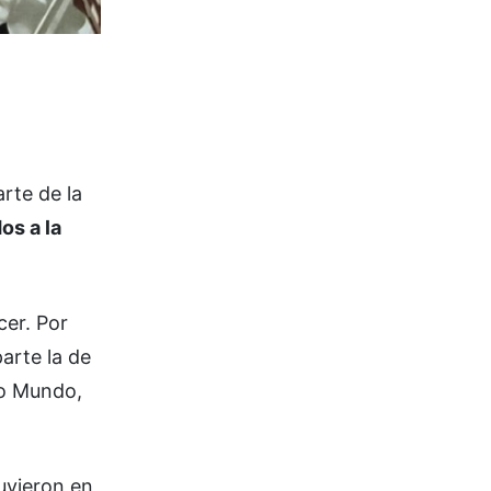
arte de la
os a la
cer. Por
arte la de
vo Mundo,
uvieron en