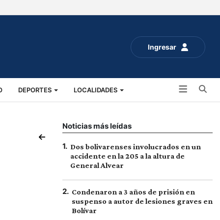
Ingresar
Bu
O
DEPORTES
LOCALIDADES
ALUD
SOCIALES
EXPO RURAL 2025
Noticias más leídas
1
.
Dos bolivarenses involucrados en un
accidente en la 205 a la altura de
General Alvear
s
2
.
Condenaron a 3 años de prisión en
suspenso a autor de lesiones graves en
Bolívar