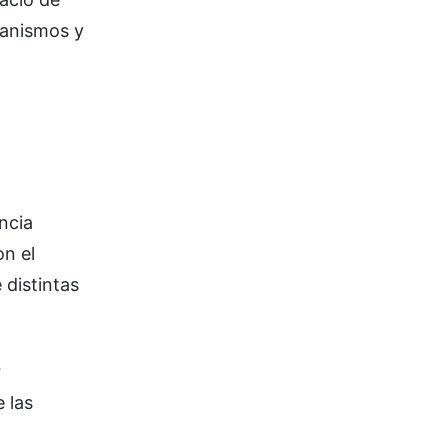
ganismos y
ncia
on el
 distintas
r
 las