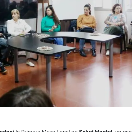
redoni
la Primera Mesa Local de
Salud Mental
, un es