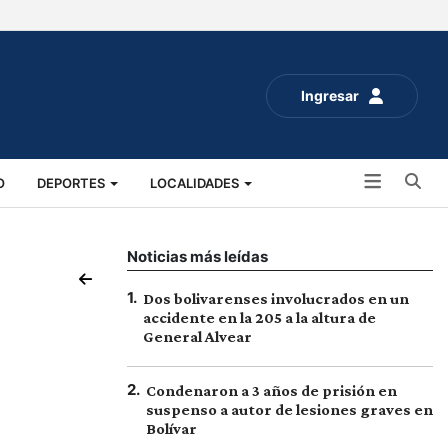
Ingresar
Bu
O
DEPORTES
LOCALIDADES
ALUD
SOCIALES
EXPO RURAL 2025
Noticias más leídas
1
.
Dos bolivarenses involucrados en un
accidente en la 205 a la altura de
General Alvear
2
.
Condenaron a 3 años de prisión en
suspenso a autor de lesiones graves en
Bolívar