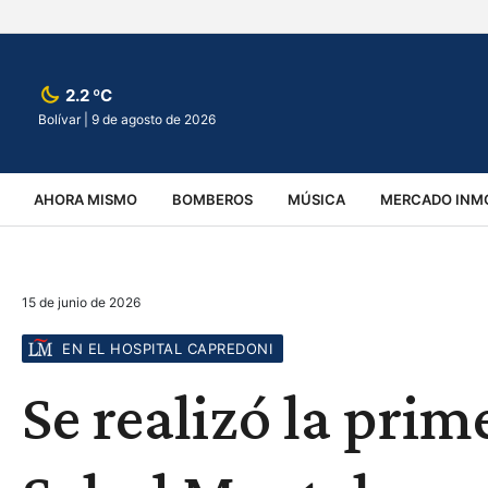
2.2 ºC
Bolívar |
9 de agosto de 2026
AHORA MISMO
BOMBEROS
MÚSICA
MERCADO INMO
REGIONALES
EDUCACIÓN
ESPECTÁCULOS
INFOR
15 de junio de 2026
VIRALES
ACCIDENTES
CULTURA
JUDICIALES
T
EN EL HOSPITAL CAPREDONI
Se realizó la prim