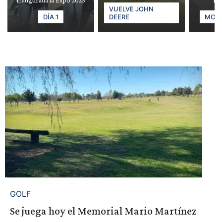
VUELVE JOHN
DÍA 1
DEERE
MODE
GOLF
Se juega hoy el Memorial Mario Martínez