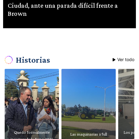
Ciudad, ante una parada difícil frente a
Brown
Historias
Ver todo
Quedó formalmente
Los pabe
Las maquinarias a full
inaugurada la Expo 2025
re