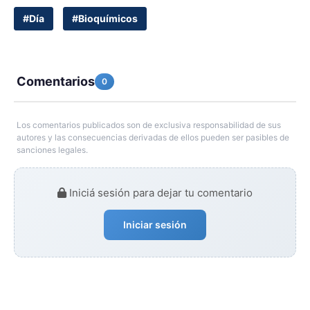
#Día
#Bioquímicos
Comentarios
0
Los comentarios publicados son de exclusiva responsabilidad de sus
autores y las consecuencias derivadas de ellos pueden ser pasibles de
sanciones legales.
Iniciá sesión para dejar tu comentario
Iniciar sesión