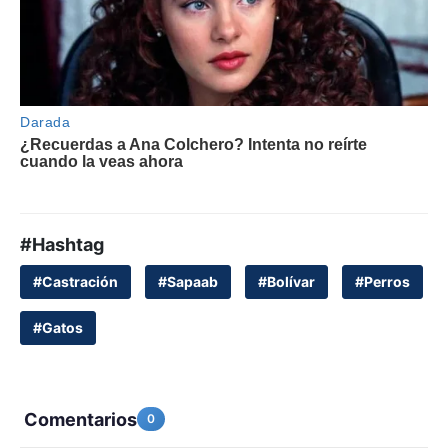
#Hashtag
#Castración
#Sapaab
#Bolívar
#Perros
#Gatos
Comentarios
0