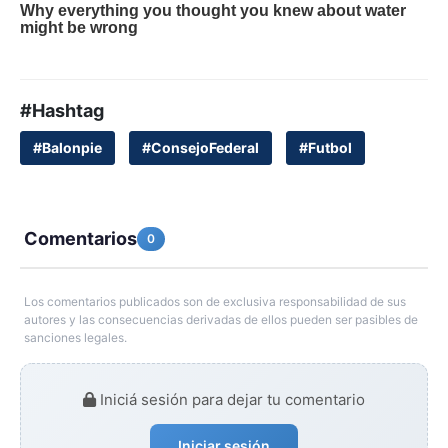
#Hashtag
#Balonpie
#ConsejoFederal
#Futbol
Comentarios
0
Los comentarios publicados son de exclusiva responsabilidad de sus
autores y las consecuencias derivadas de ellos pueden ser pasibles de
sanciones legales.
Iniciá sesión para dejar tu comentario
Iniciar sesión