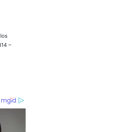
los
314 –