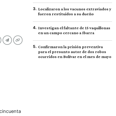
3
.
Localizaron a los vacunos extraviados y
fueron restituidos a su dueño
4
.
Investigan el faltante de 15 vaquillonas
en un campo cercano a Ibarra
5
.
Confirmaron la prisión preventiva
para el presunto autor de dos robos
ocurridos en Bolívar en el mes de mayo
 cincuenta