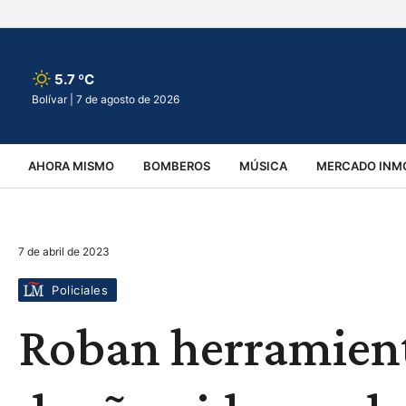
5.7 ºC
Bolívar |
7 de agosto de 2026
AHORA MISMO
BOMBEROS
MÚSICA
MERCADO INMO
REGIONALES
EDUCACIÓN
ESPECTÁCULOS
INFOR
7 de abril de 2023
VIRALES
ACCIDENTES
CULTURA
JUDICIALES
T
Policiales
Roban herramient