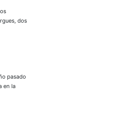
los
argues, dos
año pasado
 en la