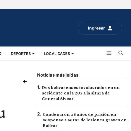
Ingresar
Bu
O
DEPORTES
LOCALIDADES
ALUD
SOCIALES
EXPO RURAL 2025
Noticias más leídas
1
.
Dos bolivarenses involucrados en un
accidente en la 205 a la altura de
General Alvear
u
2
.
Condenaron a 3 años de prisión en
suspenso a autor de lesiones graves en
Bolívar