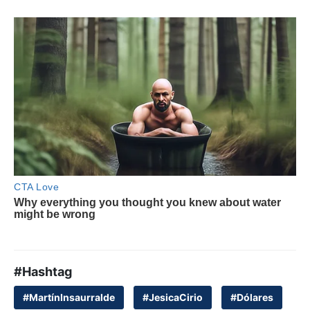
#Hashtag
#MartínInsaurralde
#JesicaCirio
#Dólares