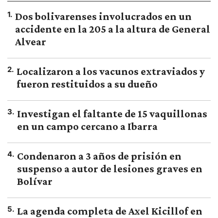
1
.
Dos bolivarenses involucrados en un
accidente en la 205 a la altura de General
Alvear
2
.
Localizaron a los vacunos extraviados y
fueron restituidos a su dueño
3
.
Investigan el faltante de 15 vaquillonas
en un campo cercano a Ibarra
4
.
Condenaron a 3 años de prisión en
suspenso a autor de lesiones graves en
Bolívar
5
.
La agenda completa de Axel Kicillof en