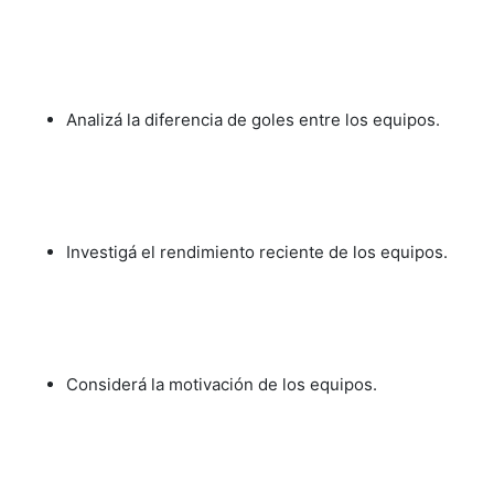
Analizá la diferencia de goles entre los equipos.
Investigá el rendimiento reciente de los equipos.
Considerá la motivación de los equipos.