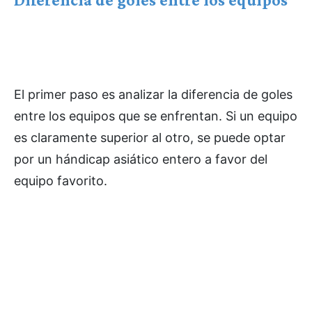
El primer paso es analizar la diferencia de goles
entre los equipos que se enfrentan. Si un equipo
es claramente superior al otro, se puede optar
por un hándicap asiático entero a favor del
equipo favorito.