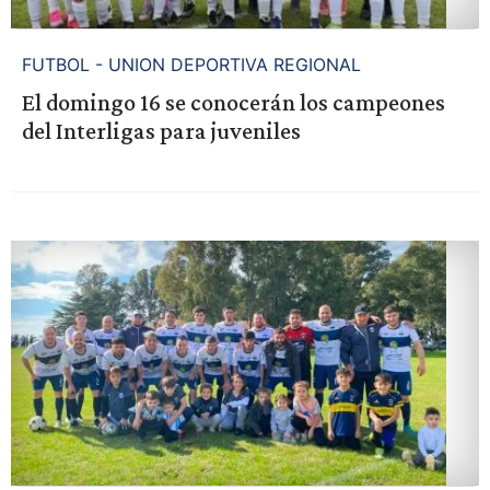
FUTBOL - UNION DEPORTIVA REGIONAL
El domingo 16 se conocerán los campeones
del Interligas para juveniles