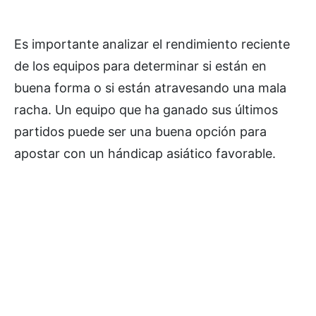
Es importante analizar el rendimiento reciente
de los equipos para determinar si están en
buena forma o si están atravesando una mala
racha. Un equipo que ha ganado sus últimos
partidos puede ser una buena opción para
apostar con un hándicap asiático favorable.