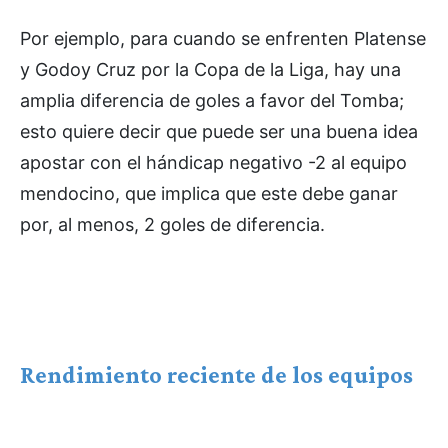
Por ejemplo, para cuando se enfrenten Platense
y Godoy Cruz por la Copa de la Liga, hay una
amplia diferencia de goles a favor del Tomba;
esto quiere decir que puede ser una buena idea
apostar con el hándicap negativo -2 al equipo
mendocino, que implica que este debe ganar
por, al menos, 2 goles de diferencia.
Rendimiento reciente de los equipos