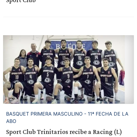
BASQUET PRIMERA MASCULINO - 11ª FECHA DE LA
ABO
Sport Club Trinitarios recibe a Racing (L)