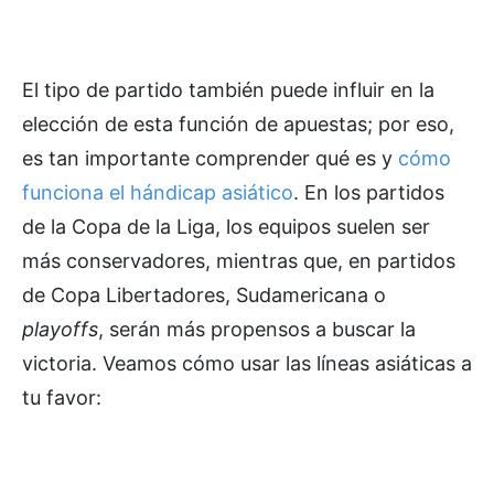
El tipo de partido también puede influir en la
elección de esta función de apuestas; por eso,
es tan importante comprender qué es y
cómo
funciona el hándicap asiático
. En los partidos
de la Copa de la Liga, los equipos suelen ser
más conservadores, mientras que, en partidos
de Copa Libertadores, Sudamericana o
playoffs
, serán más propensos a buscar la
victoria. Veamos cómo usar las líneas asiáticas a
tu favor: