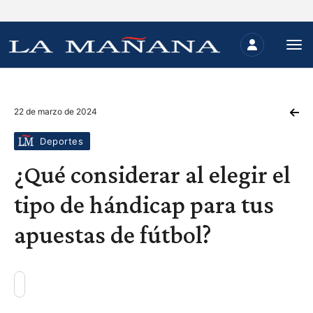
22 de marzo de 2024
Deportes
¿Qué considerar al elegir el
tipo de hándicap para tus
apuestas de fútbol?