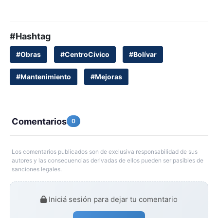
#Hashtag
#Obras
#CentroCívico
#Bolívar
#Mantenimiento
#Mejoras
Comentarios
0
Los comentarios publicados son de exclusiva responsabilidad de sus
autores y las consecuencias derivadas de ellos pueden ser pasibles de
sanciones legales.
Iniciá sesión para dejar tu comentario