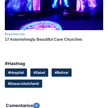
#Hashtag
#Hospital
#Salud
#Bolívar
#DesarrolloInfantil
Comentarios
0