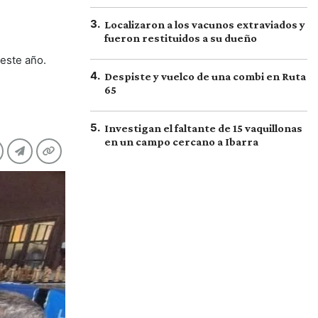
3
.
Localizaron a los vacunos extraviados y
fueron restituidos a su dueño
 este año.
4
.
Despiste y vuelco de una combi en Ruta
65
5
.
Investigan el faltante de 15 vaquillonas
en un campo cercano a Ibarra