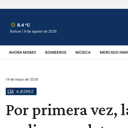
8.4 ºC
Bolívar |
9 de agosto de 2026
AHORA MISMO
BOMBEROS
MÚSICA
MERCADO INMO
REGIONALES
EDUCACIÓN
ESPECTÁCULOS
INFOR
19 de mayo de 2026
VIRALES
ACCIDENTES
CULTURA
JUDICIALES
T
AJEDREZ
Por primera vez, l