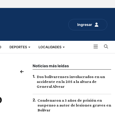
Ingresar
Bu
O
DEPORTES
LOCALIDADES
ALUD
SOCIALES
EXPO RURAL 2025
Noticias más leídas
1
.
Dos bolivarenses involucrados en un
accidente en la 205 a la altura de
General Alvear
o
2
.
Condenaron a 3 años de prisión en
suspenso a autor de lesiones graves en
Bolívar