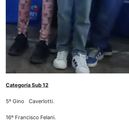
Categoría Sub 12
5º Gino
Caverlotti.
16º Francisco Felani.