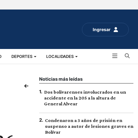
Ingresar
Bu
O
DEPORTES
LOCALIDADES
ALUD
SOCIALES
EXPO RURAL 2025
Noticias más leídas
1
.
Dos bolivarenses involucrados en un
accidente en la 205 a la altura de
General Alvear
2
.
Condenaron a 3 años de prisión en
suspenso a autor de lesiones graves en
Bolívar