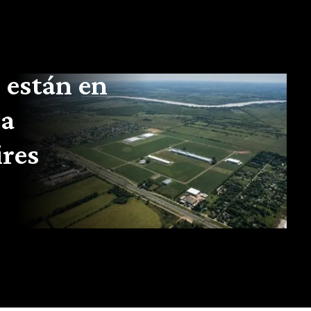
 están en
la
ires