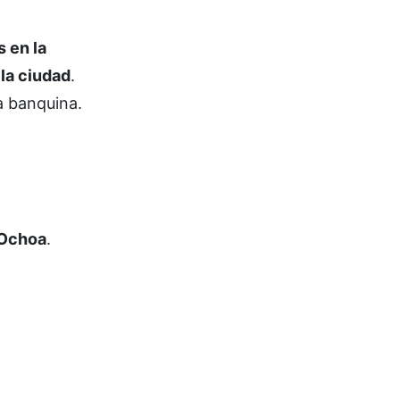
 en la
 la ciudad
.
la banquina.
 Ochoa
.