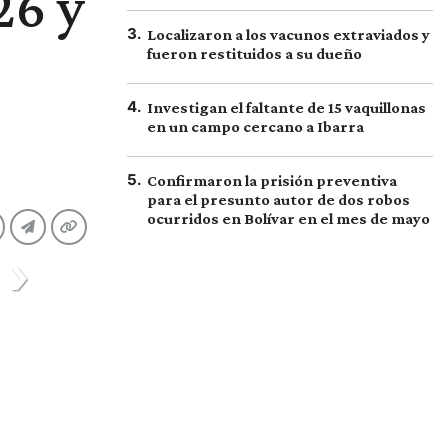
26 y
3
.
Localizaron a los vacunos extraviados y
fueron restituidos a su dueño
4
.
Investigan el faltante de 15 vaquillonas
en un campo cercano a Ibarra
5
.
Confirmaron la prisión preventiva
para el presunto autor de dos robos
ocurridos en Bolívar en el mes de mayo