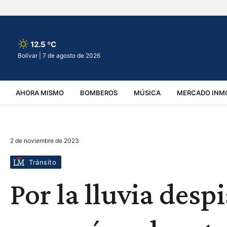
12.5 ºC
Bolívar |
7 de agosto de 2026
AHORA MISMO
BOMBEROS
MÚSICA
MERCADO INMO
REGIONALES
EDUCACIÓN
ESPECTÁCULOS
INFOR
2 de noviembre de 2023
VIRALES
ACCIDENTES
CULTURA
JUDICIALES
T
Tránsito
Por la lluvia desp