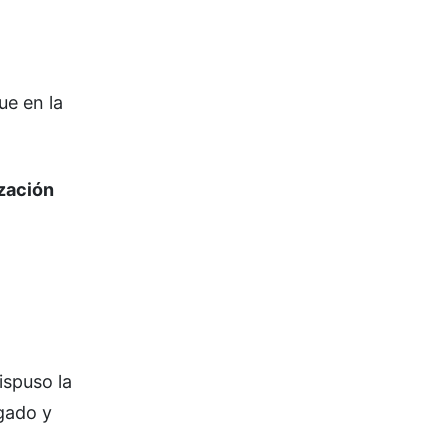
ue en la
ización
ispuso la
gado y