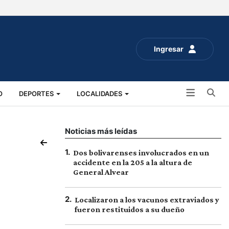
Ingresar
Bu
O
DEPORTES
LOCALIDADES
ALUD
SOCIALES
EXPO RURAL 2025
Noticias más leídas
1
.
Dos bolivarenses involucrados en un
accidente en la 205 a la altura de
General Alvear
2
.
Localizaron a los vacunos extraviados y
fueron restituidos a su dueño