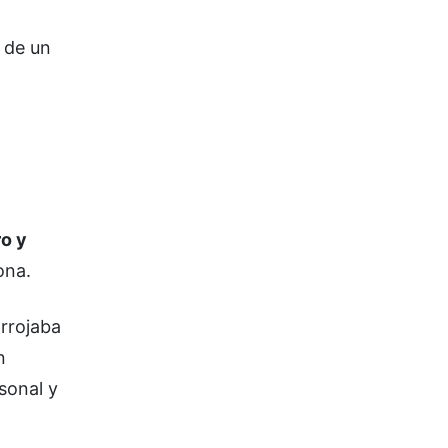
de un
o y
ona.
arrojaba
n
sonal y