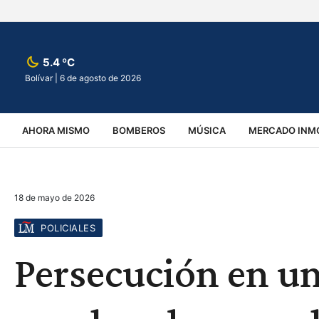
5.4 ºC
Bolívar |
6 de agosto de 2026
AHORA MISMO
BOMBEROS
MÚSICA
MERCADO INMO
REGIONALES
EDUCACIÓN
ESPECTÁCULOS
INFOR
18 de mayo de 2026
VIRALES
ACCIDENTES
CULTURA
JUDICIALES
T
POLICIALES
Persecución en un