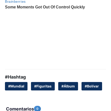
#Hashtag
#Mundial
#Figuritas
#Álbum
#Bolívar
Comentarios
0