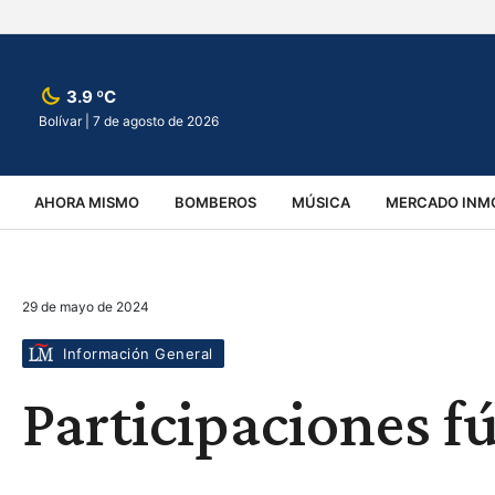
3.9 ºC
Bolívar |
7 de agosto de 2026
AHORA MISMO
BOMBEROS
MÚSICA
MERCADO INMO
REGIONALES
EDUCACIÓN
ESPECTÁCULOS
INFOR
29 de mayo de 2024
VIRALES
ACCIDENTES
CULTURA
JUDICIALES
T
Información General
Participaciones f