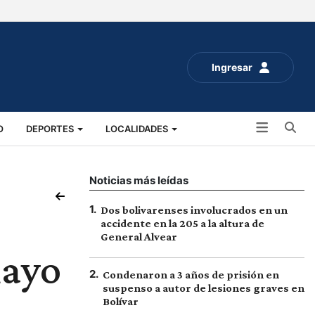
Ingresar
Bu
O
DEPORTES
LOCALIDADES
ALUD
SOCIALES
EXPO RURAL 2025
Noticias más leídas
1
.
Dos bolivarenses involucrados en un
accidente en la 205 a la altura de
General Alvear
mayo
2
.
Condenaron a 3 años de prisión en
suspenso a autor de lesiones graves en
Bolívar