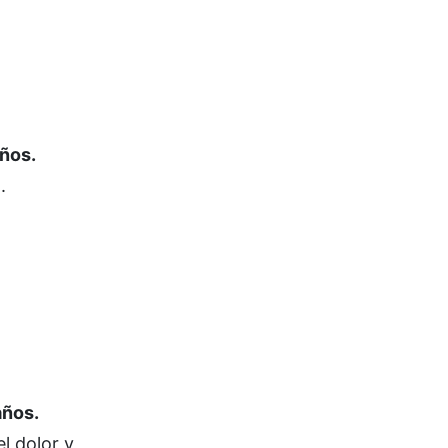
ños.
.
años.
l dolor y