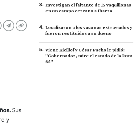
3
.
Investigan el faltante de 15 vaquillonas
en un campo cercano a Ibarra
4
.
Localizaron a los vacunos extraviados y
fueron restituidos a su dueño
5
.
Viene Kicillof y César Pacho le pidió:
"Gobernador, mire el estado de la Ruta
65"
años.
Sus
ro y