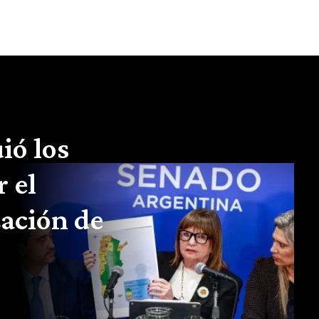
ió los
r el
zación de