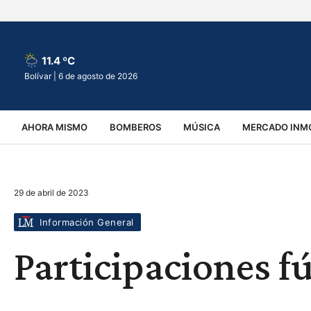
11.4 ºC
Bolívar |
6 de agosto de 2026
AHORA MISMO
BOMBEROS
MÚSICA
MERCADO INMO
REGIONALES
EDUCACIÓN
ESPECTÁCULOS
INFOR
29 de abril de 2023
VIRALES
ACCIDENTES
CULTURA
JUDICIALES
T
Información General
Participaciones fú