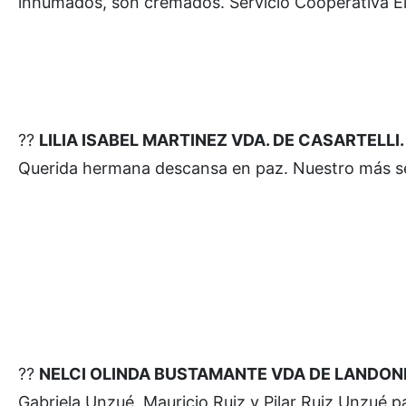
inhumados, son cremados. Servicio Cooperativa Elé
??
LILIA ISABEL MARTINEZ VDA. DE CASARTELLI. Fal
Querida hermana descansa en paz. Nuestro más sent
??
NELCI OLINDA BUSTAMANTE VDA DE LANDONI. Fall
Gabriela Unzué, Mauricio Ruiz y Pilar Ruiz Unzué pa