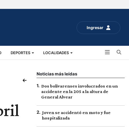
Ingresar
Bu
O
DEPORTES
LOCALIDADES
ALUD
SOCIALES
EXPO RURAL 2025
Noticias más leídas
1
.
Dos bolivarenses involucrados en un
accidente en la 205 a la altura de
General Alvear
ril
2
.
Joven se accidentó en moto y fue
hospitalizada