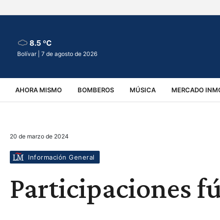
8.5 ºC
Bolívar |
7 de agosto de 2026
AHORA MISMO
BOMBEROS
MÚSICA
MERCADO INMO
REGIONALES
EDUCACIÓN
ESPECTÁCULOS
INFOR
20 de marzo de 2024
VIRALES
ACCIDENTES
CULTURA
JUDICIALES
T
Información General
Participaciones f