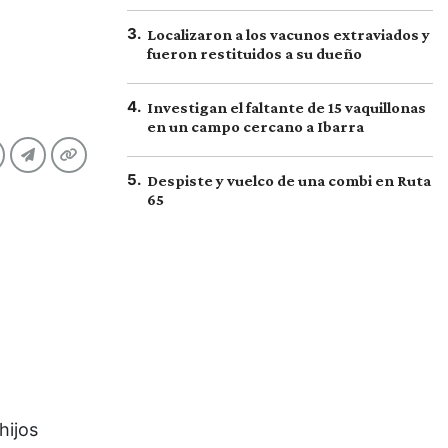
3
.
Localizaron a los vacunos extraviados y
fueron restituidos a su dueño
4
.
Investigan el faltante de 15 vaquillonas
en un campo cercano a Ibarra
5
.
Despiste y vuelco de una combi en Ruta
65
hijos