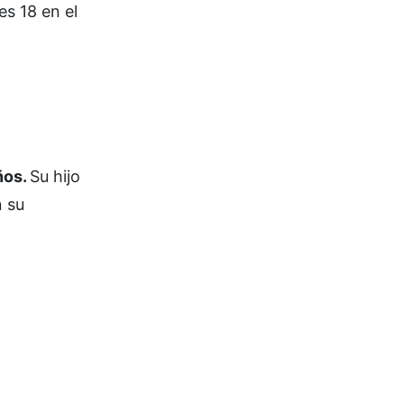
es 18 en el
ños.
Su hijo
n su