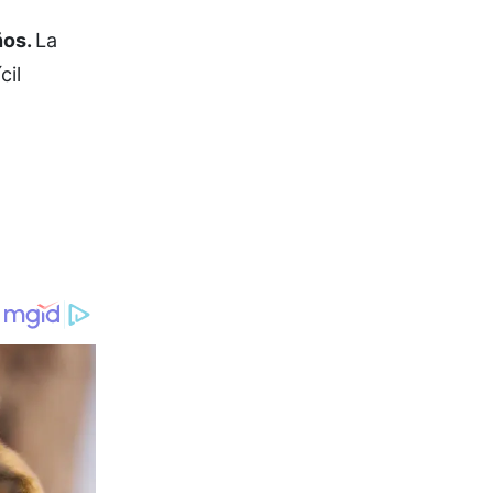
ños.
La
cil