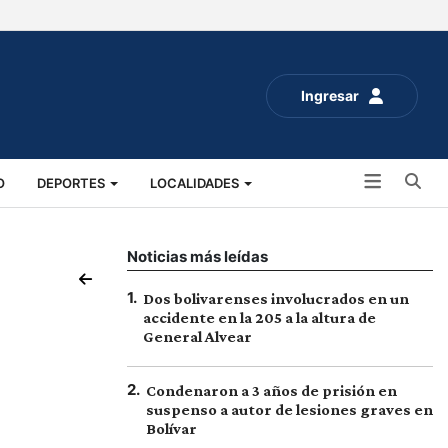
Ingresar
Bu
O
DEPORTES
LOCALIDADES
ALUD
SOCIALES
EXPO RURAL 2025
Noticias más leídas
1
.
Dos bolivarenses involucrados en un
accidente en la 205 a la altura de
General Alvear
2
.
Condenaron a 3 años de prisión en
suspenso a autor de lesiones graves en
Bolívar