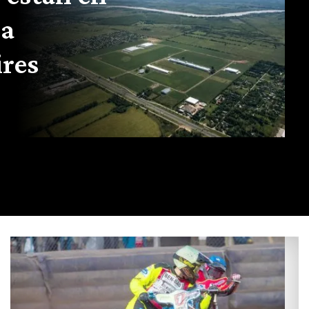
la
ires