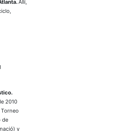
Atlanta.
Allí,
iclo,
l
stico.
de 2010
l Torneo
o de
nació) y