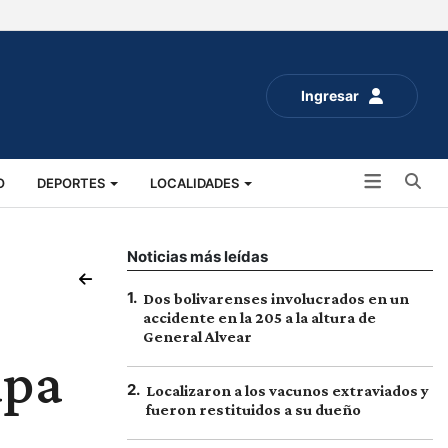
Ingresar
Bu
O
DEPORTES
LOCALIDADES
ALUD
SOCIALES
EXPO RURAL 2025
Noticias más leídas
1
.
Dos bolivarenses involucrados en un
accidente en la 205 a la altura de
General Alvear
apa
2
.
Localizaron a los vacunos extraviados y
fueron restituidos a su dueño