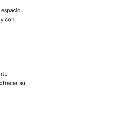
l espacio
 y con
nto
ofrecer su