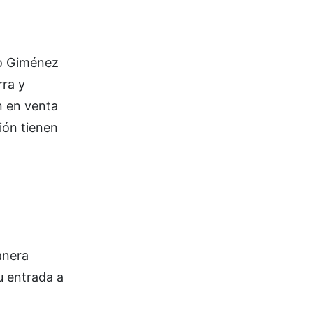
no Giménez
rra y
án en venta
ión tienen
anera
u entrada a