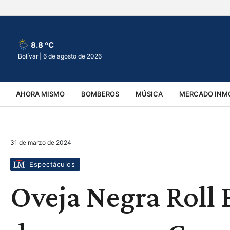
8.8 ºC
Bolívar |
6 de agosto de 2026
AHORA MISMO
BOMBEROS
MÚSICA
MERCADO INMO
REGIONALES
EDUCACIÓN
ESPECTÁCULOS
INFOR
31 de marzo de 2024
VIRALES
ACCIDENTES
CULTURA
JUDICIALES
T
Espectáculos
Oveja Negra Roll 