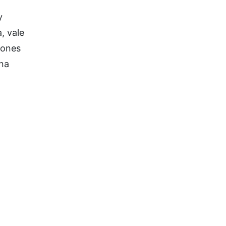
y
, vale
iones
una