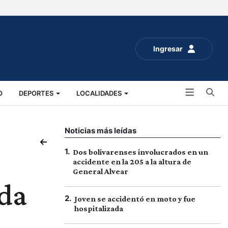
Ingresar
Bu
O
DEPORTES
LOCALIDADES
ALUD
SOCIALES
EXPO RURAL 2025
Noticias más leídas
1
.
Dos bolivarenses involucrados en un
accidente en la 205 a la altura de
General Alvear
nda
2
.
Joven se accidentó en moto y fue
hospitalizada