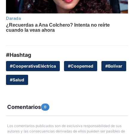
#Hashtag
#CooperativaEléctrica
#Coopemed
#Bolívar
#Salud
Comentarios
0
Los comentarios publicados son de exclusiva responsabilidad de sus
autores y las consecuencias derivadas de ellos pueden ser pasibles de