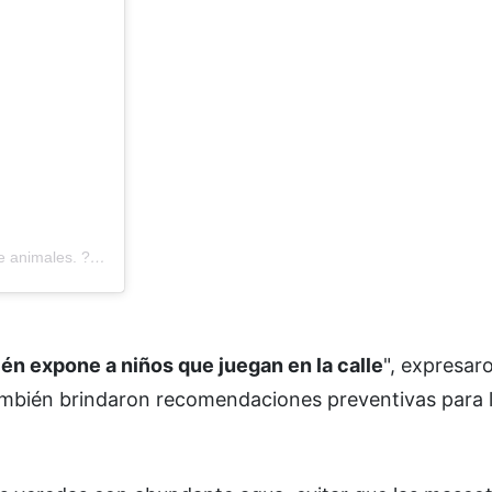
Una publicación compartida por SapaaB | Refugio y protectora de animales. ?? (@sapaab_bolivar)
ién expone a niños que juegan en la calle
", expresar
ambién brindaron recomendaciones preventivas para 