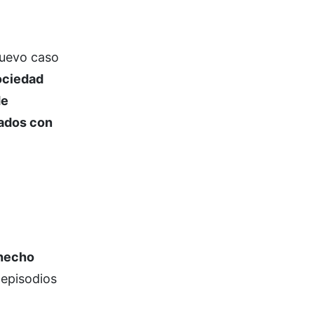
nuevo caso
ociedad
de
tados con
 hecho
 episodios