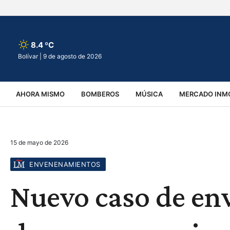
8.4 ºC
Bolívar |
9 de agosto de 2026
AHORA MISMO
BOMBEROS
MÚSICA
MERCADO INMO
REGIONALES
EDUCACIÓN
ESPECTÁCULOS
INFOR
15 de mayo de 2026
VIRALES
ACCIDENTES
CULTURA
JUDICIALES
T
ENVENENAMIENTOS
Nuevo caso de e