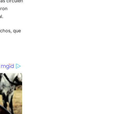
as circulen
aron
l.
echos, que