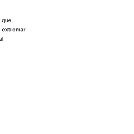
n que
e extremar
al