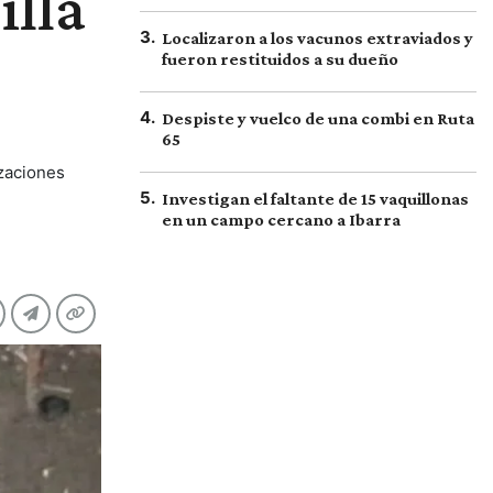
illa
3
.
Localizaron a los vacunos extraviados y
fueron restituidos a su dueño
4
.
Despiste y vuelco de una combi en Ruta
65
izaciones
5
.
Investigan el faltante de 15 vaquillonas
en un campo cercano a Ibarra