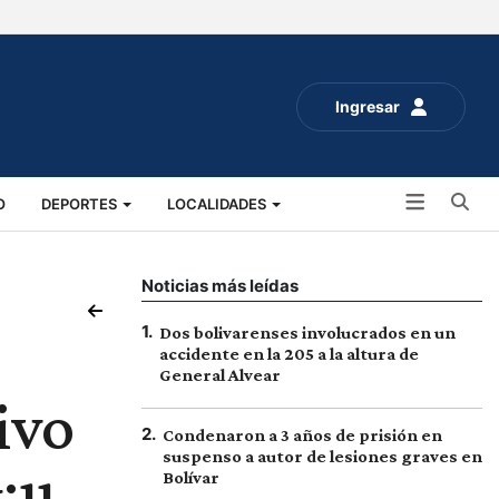
Ingresar
Bu
O
DEPORTES
LOCALIDADES
ALUD
SOCIALES
EXPO RURAL 2025
Noticias más leídas
1
.
Dos bolivarenses involucrados en un
accidente en la 205 a la altura de
General Alvear
ivo
2
.
Condenaron a 3 años de prisión en
suspenso a autor de lesiones graves en
Bolívar