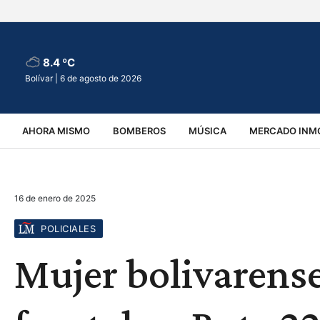
8.4 ºC
Bolívar |
6 de agosto de 2026
AHORA MISMO
BOMBEROS
MÚSICA
MERCADO INMO
REGIONALES
EDUCACIÓN
ESPECTÁCULOS
INFOR
16 de enero de 2025
VIRALES
ACCIDENTES
CULTURA
JUDICIALES
T
POLICIALES
Mujer bolivarens