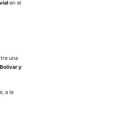
vial
en el
ntre una
 Bolívar y
, a la