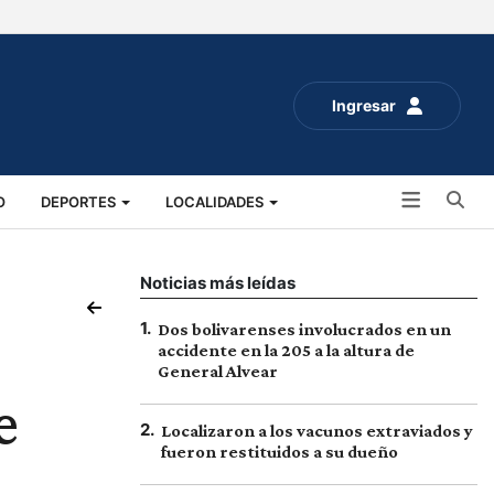
Ingresar
Bu
O
DEPORTES
LOCALIDADES
ALUD
SOCIALES
EXPO RURAL 2025
Noticias más leídas
1
.
Dos bolivarenses involucrados en un
accidente en la 205 a la altura de
General Alvear
e
2
.
Localizaron a los vacunos extraviados y
fueron restituidos a su dueño