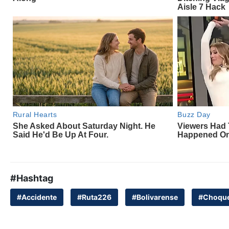
#Hashtag
#Accidente
#Ruta226
#Bolivarense
#Choqu