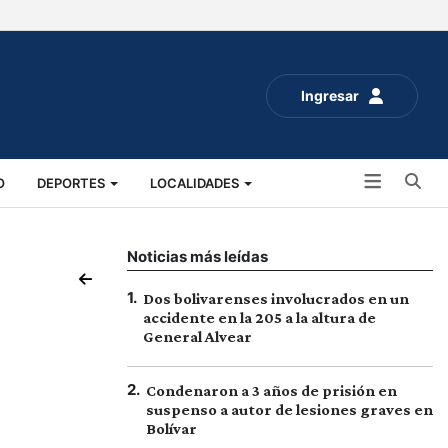
Ingresar
Bu
O
DEPORTES
LOCALIDADES
ALUD
SOCIALES
EXPO RURAL 2025
Noticias más leídas
1
.
Dos bolivarenses involucrados en un
accidente en la 205 a la altura de
General Alvear
2
.
Condenaron a 3 años de prisión en
suspenso a autor de lesiones graves en
Bolívar