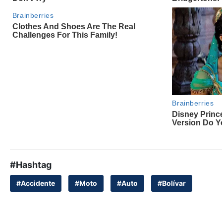
#Hashtag
#Accidente
#Moto
#Auto
#Bolívar