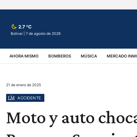
2.7 ºC
Bolívar |
7 de agosto de 2026
AHORA MISMO
BOMBEROS
MÚSICA
MERCADO INMO
REGIONALES
EDUCACIÓN
ESPECTÁCULOS
INFOR
21 de enero de 2025
VIRALES
ACCIDENTES
CULTURA
JUDICIALES
T
ACCIDENTE
Moto y auto choc