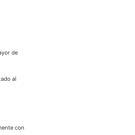
ayor de
tado al
emente con